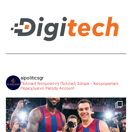
aipoliticsgr
Πολιτική Νοημοσύνη
Πολιτική Σάτιρα - Χιουμοριστικό
Περιεχόμενο
Parody Account