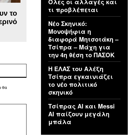
Όλες οι αλλαγές και
τι προβλέπεται
υν το
ερινό
Νέο Σκηνικό:
Μονοψήφια η
διαφορά Μητσοτάκη –
Τσίπρα – Μάχη για
την 4η θέση το ΠΑΣΟΚ
Η ΕΛΑΣ του Αλέξη
Ιστοσελίδα:
Τσίπρα εγκαινιάζει
το νέο πολιτικό
υ θα
σκηνικό
Τσίπρας ΑΙ και Messi
AI παίζουν μεγάλη
μπάλα