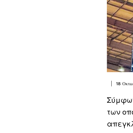
18 Οκτω
Σύμφων
των οπ
απεγκλ