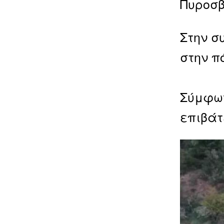
Πυροσβ
Στην σ
στην π
Σύμφων
επιβάτ