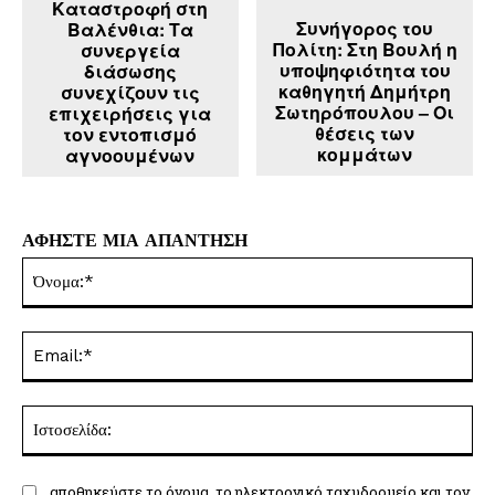
Καταστροφή στη
Συνήγορος του
Βαλένθια: Τα
Πολίτη: Στη Βουλή η
συνεργεία
υποψηφιότητα του
διάσωσης
καθηγητή Δημήτρη
συνεχίζουν τις
Σωτηρόπουλου – Οι
επιχειρήσεις για
θέσεις των
τον εντοπισμό
κομμάτων
αγνοουμένων
ΑΦΗΣΤΕ ΜΙΑ ΑΠΑΝΤΗΣΗ
Όν
Ema
Ισ
αποθηκεύστε το όνομα, το ηλεκτρονικό ταχυδρομείο και τον