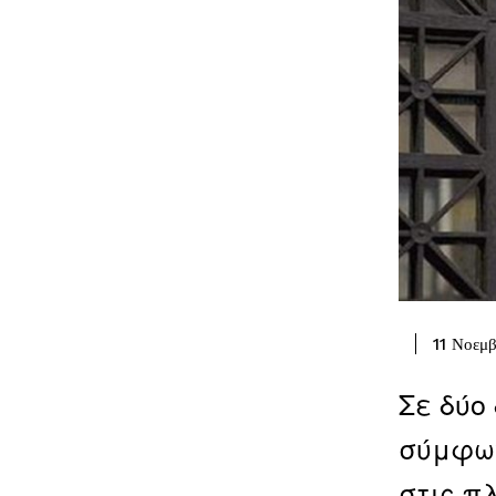
11 Νοεμ
Σε δύο
σύμφων
στις π