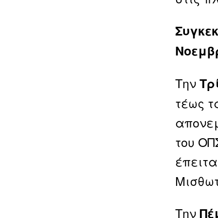
Συγκεκ
Νοεμβρ
Την
Τρ
τέως τ
απονεμ
του ΟΠ
έπειτα
Μισθωτ
Την
Πέ