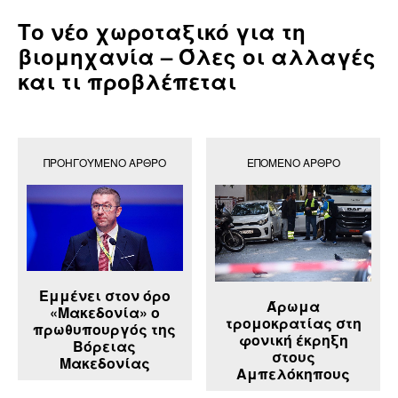
Το νέο χωροταξικό για τη
βιομηχανία – Όλες οι αλλαγές
και τι προβλέπεται
ΠΡΟΗΓΟΎΜΕΝΟ ΆΡΘΡΟ
ΕΠΌΜΕΝΟ ΆΡΘΡΟ
Εμμένει στον όρο
Άρωμα
«Μακεδονία» ο
τρομοκρατίας στη
πρωθυπουργός της
φονική έκρηξη
Βόρειας
στους
Μακεδονίας
Αμπελόκηπους