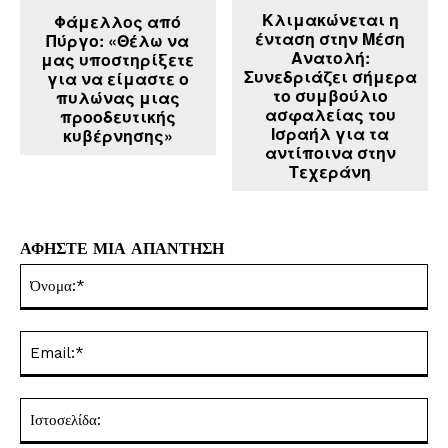
Κλιμακώνεται η
Φάμελλος από
ένταση στην Μέση
Πύργο: «Θέλω να
Ανατολή:
μας υποστηρίξετε
Συνεδριάζει σήμερα
για να είμαστε ο
το συμβούλιο
πυλώνας μιας
ασφαλείας του
προοδευτικής
Ισραήλ για τα
κυβέρνησης»
αντίποινα στην
Τεχεράνη
ΑΦΗΣΤΕ ΜΙΑ ΑΠΑΝΤΗΣΗ
Όν
Ema
Ισ