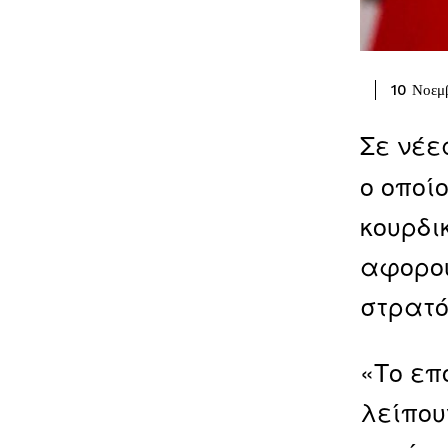
10 Νοεμ
Σε νέε
ο οποί
κουρδι
αφορού
στρατό
«Το επ
λείπου