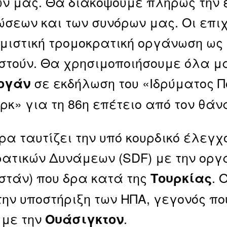
ν μας. Θα διακόψουμε πλήρως την 
σεων και των συνόρων μας. Οι επιχ
μιστική τρομοκρατική οργάνωση ως
στούν. Θα χρησιμοποιήσουμε όλα μ
σε εκδήλωση του «Ιδρύματος Π
ογάν
ρκ» για τη 86η επέτειο από τον θά
ρα ταυτίζει την υπό κουρδικό έλεγ
ατικών Δυνάμεων (SDF) με την οργ
στάν) που δρα κατά της
. 
Τουρκίας
την υποστήριξη των ΗΠΑ, γεγονός πο
 με την
.
Ουάσιγκτον