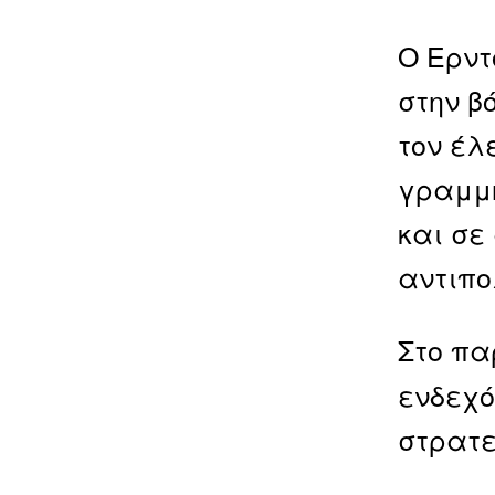
Ο Ερντ
στην β
τον έλ
γραμμή
και σε
αντιπο
Στο πα
ενδεχό
στρατε