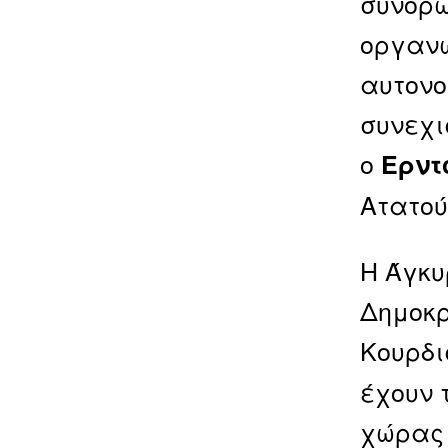
συνόρω
οργανώ
αυτονο
συνεχι
ο
Ερντ
Ατατού
Η Άγκυ
Δημοκρ
Κουρδι
έχουν 
χώρας