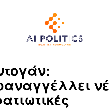
ντογάν:
οαναγγέλλει νέ
ρατιωτικές