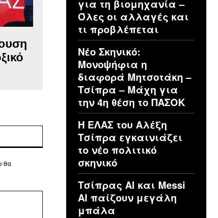
για τη βιομηχανία –
Όλες οι αλλαγές και
τι προβλέπεται
ρουση
Νέο Σκηνικό:
οξικό
Μονοψήφια η
διαφορά Μητσοτάκη –
Τσίπρα – Μάχη για
την 4η θέση το ΠΑΣΟΚ
Η ΕΛΑΣ του Αλέξη
Ιστοσελίδα:
Τσίπρα εγκαινιάζει
το νέο πολιτικό
σκηνικό
υ θα
Τσίπρας ΑΙ και Messi
AI παίζουν μεγάλη
μπάλα