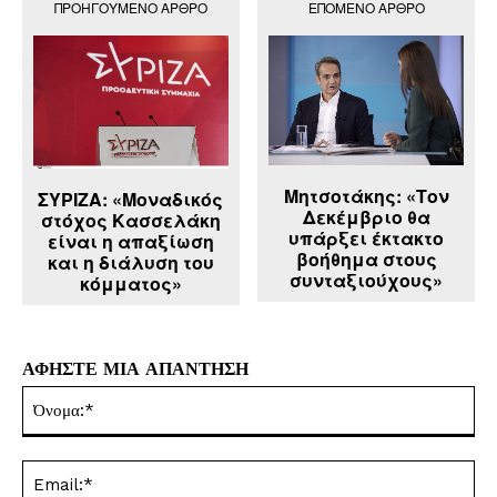
ΠΡΟΗΓΟΎΜΕΝΟ ΆΡΘΡΟ
ΕΠΌΜΕΝΟ ΆΡΘΡΟ
Μητσοτάκης: «Τον
ΣΥΡΙΖΑ: «Μοναδικός
Δεκέμβριο θα
στόχος Κασσελάκη
υπάρξει έκτακτο
είναι η απαξίωση
βοήθημα στους
και η διάλυση του
συνταξιούχους»
κόμματος»
ΑΦΗΣΤΕ ΜΙΑ ΑΠΑΝΤΗΣΗ
Όν
Ema