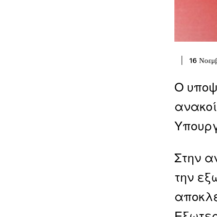
16 Νοεμ
Ο υποψ
ανακοί
Υπουργ
Στην α
την εξ
αποκλε
Εξωτερ