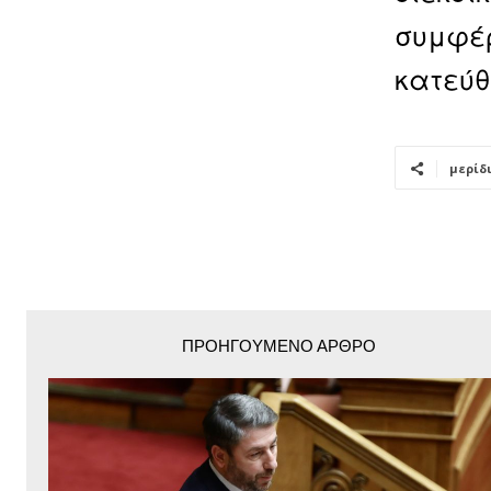
συμφέρ
κατεύθ
μερίδ
ΠΡΟΗΓΟΎΜΕΝΟ ΆΡΘΡΟ