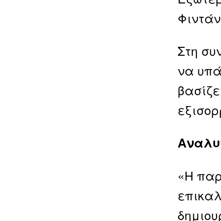
Φιντάν
Στη συ
να υπά
βασίζε
εξισορ
Αναλυ
«Η παρ
επικαλ
δημιου