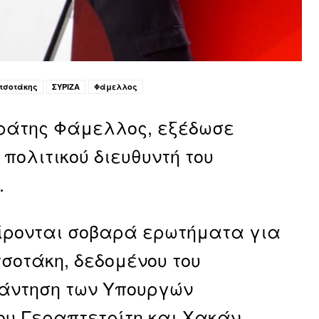
τσοτάκης
ΣΥΡΙΖΑ
Φάμελλος
κράτης Φάμελλος, εξέδωσε
πολιτικού διευθυντή του
.
είρονται σοβαρά ερωτήματα για
τσοτάκη, δεδομένου του
νάντηση των Υπουργών
ου Γεραπτετρίτη και Χακάν