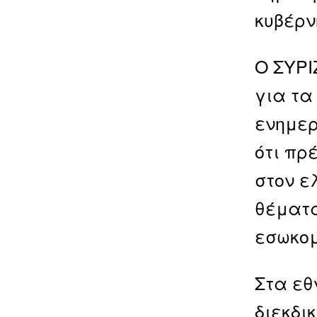
κυβέρν
Ο ΣΥΡΙ
για τα
ενημερ
ότι πρ
στον ε
θέματα
εσωκομ
Στα εθ
διεκδι