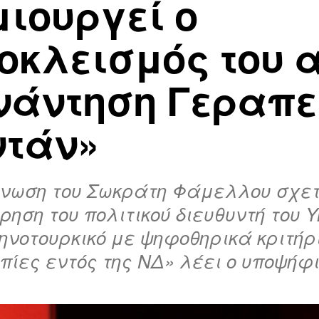
μιουργεί ο
οκλεισμός του α
νάντηση Γεραπετ
ντάν»
νωση του Σωκράτη Φάμελλου σχετι
ηση του πολιτικού διευθυντή του Υ
ηνοτουρκικό με ψηφοθηρικά κριτήρι
πίες εντός της ΝΔ» λέει ο υποψήφ