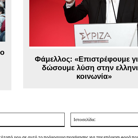
δο
Φάμελλος: «Επιστρέφουμε γι
ι
δώσουμε λύση στην ελλην
κοινωνία»
Email:*
τότοπό μου σε αυτό το πρόγραμμα περιήγησης για την επόμενη φορά πο