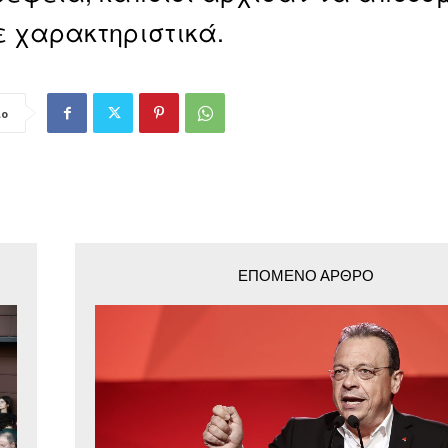
 χαρακτηριστικά.
ιο
ΕΠΌΜΕΝΟ ΆΡΘΡΟ