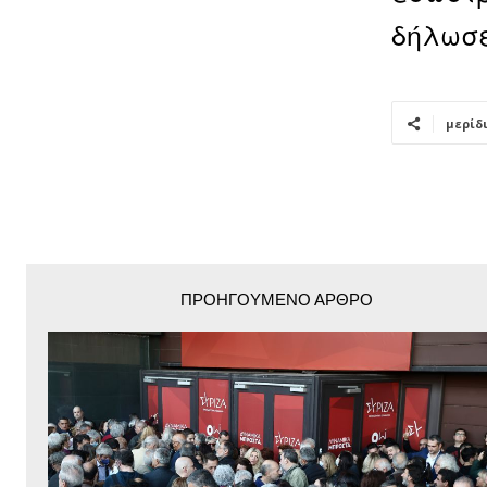
δήλωσε
μερίδ
ΠΡΟΗΓΟΎΜΕΝΟ ΆΡΘΡΟ