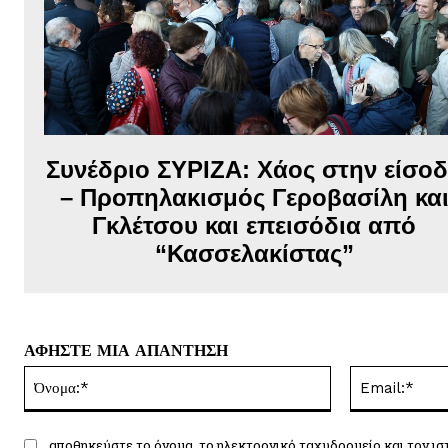
Συνέδριο ΣΥΡΙΖΑ: Χάος στην είσο
– Προπηλακισμός Γεροβασίλη κα
Γκλέτσου και επεισόδια από
“Κασσελακίστας”
ΑΦΗΣΤΕ ΜΙΑ ΑΠΑΝΤΗΣΗ
Όνομα:*
αποθηκεύστε το όνομα, το ηλεκτρονικό ταχυδρομείο και τον ισ