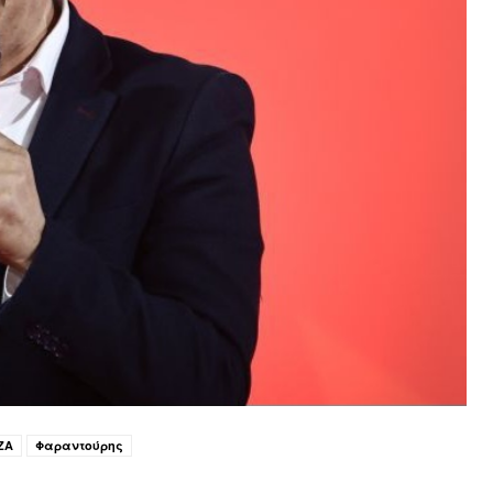
ΖΑ
Φαραντούρης