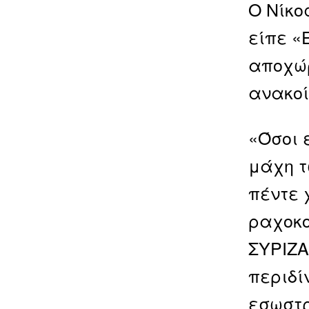
Ο Νίκο
είπε «
αποχώρ
ανακοί
«Όσοι 
μάχη τ
πέντε 
ραχοκο
ΣΥΡΙΖΑ
περιδί
εσωστρ