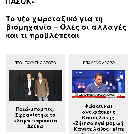
ΠΑΣΟΚ»
Το νέο χωροταξικό για τη
βιομηχανία – Όλες οι αλλαγές
και τι προβλέπεται
ΠΡΟΗΓΟΎΜΕΝΟ ΆΡΘΡΟ
ΕΠΌΜΕΝΟ ΆΡΘΡΟ
Φάσκει και
Ποτά-μπόμπες:
αντιφάσκει ο
Σφραγίστηκε το
Κασσελάκης:
κλαμπ παρουσία
«Ζήτησα εγώ μομφή;
Δούκα
Κάνετε λάθος» είπε