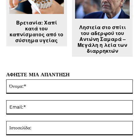
Βρετανία: Χαπί
Ληστεία στο σπίτι
κατά του
του αδερφού του
καπνίσματος από το
Αντώνη Σαμαρά –
σύστημα υγείας
Μεγάλη η λεία των
διαρρηκτών
ΑΦΗΣΤΕ ΜΙΑ ΑΠΑΝΤΗΣΗ
Όν
Ema
Ισ