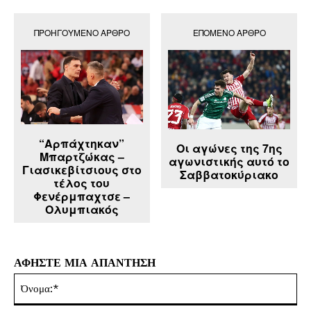
ΠΡΟΗΓΟΎΜΕΝΟ ΆΡΘΡΟ
ΕΠΌΜΕΝΟ ΆΡΘΡΟ
“Αρπάχτηκαν”
Οι αγώνες της 7ης
Μπαρτζώκας –
αγωνιστικής αυτό το
Γιασικεβίτσιους στο
Σαββατοκύριακο
τέλος του
Φενέρμπαχτσε –
Ολυμπιακός
ΑΦΗΣΤΕ ΜΙΑ ΑΠΑΝΤΗΣΗ
Όν