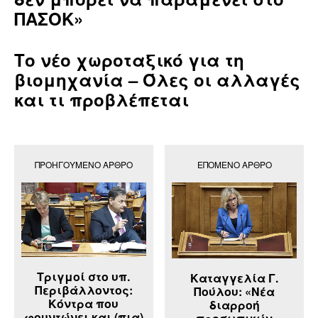
ΠΑΣΟΚ»
Το νέο χωροταξικό για τη
βιομηχανία – Όλες οι αλλαγές
και τι προβλέπεται
ΠΡΟΗΓΟΎΜΕΝΟ ΆΡΘΡΟ
ΕΠΌΜΕΝΟ ΆΡΘΡΟ
Τριγμοί στο υπ.
Καταγγελία Γ.
Περιβάλλοντος:
Πούλου: «Νέα
Κόντρα που
διαρροή
φουντώνει και (πια)