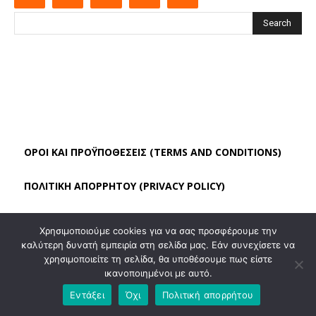
Search
ΌΡΟΙ ΚΑΙ ΠΡΟΫΠΟΘΈΣΕΙΣ (TERMS AND CONDITIONS)
ΠΟΛΙΤΙΚΗ ΑΠΟΡΡΗΤΟΥ (PRIVACY POLICY)
ΠΟΙΟΙ ΕΙΜΑΣΤΕ
ΕΠΙΚΟΙΝΩΝΙΑ
Χρησιμοποιούμε cookies για να σας προσφέρουμε την
καλύτερη δυνατή εμπειρία στη σελίδα μας. Εάν συνεχίσετε να
ΑΠΟΠΟΊΗΣΗ ΕΥΘΎΝΗΣ
χρησιμοποιείτε τη σελίδα, θα υποθέσουμε πως είστε
ικανοποιημένοι με αυτό.
All Rights Reserved. Aipolitics.gr
Εντάξει
Όχι
Πολιτική απορρήτου