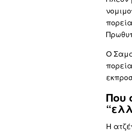
νομιμο
πορεία
Πρωθυπ
Ο Σαμα
πορεία
εκπροσ
Που 
“ελλ
Η ατζέ