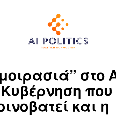
“μοιρασιά” στο 
η Κυβέρνηση που
οινοβατεί και η