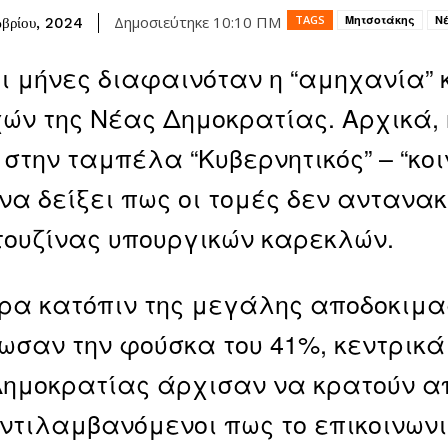
TAGS
Μητσοτάκης
Ν
Δημοσιεύτηκε
10:10 ΠΜ
βρίου, 2024
ι μήνες διαφαινόταν η “αμηχανία”
ών της Νέας Δημοκρατίας. Αρχικά, 
 στην ταμπέλα “Κυβερνητικός” – “κοι
να δείξει πως οι τομές δεν αντανα
τουζίνας υπουργικών καρεκλών.
ερα κατόπιν της μεγάλης αποδοκιμα
σαν την φούσκα του 41%, κεντρικά
ημοκρατίας άρχισαν να κρατούν απ
ντιλαμβανόμενοι πως το επικοινων