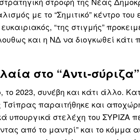
 στρατηγική στροφή της Νέας Δημοκ
λισμός με το “Σημιτικό” κέντρο του
 ευκαιριακός, “της στιγμής” προκειμ
ουθως και η ΝΔ να διογκωθεί κάτι π
λαία στο “Αντι-σύριζα
, το 2023, συνέβη και κάτι άλλο. Κα
 Τσίπρας παραιτήθηκε και αποχώρησ
κά υπουργικά στελέχη του ΣΥΡΙΖΑ 
ντας από το μαντρί” και το κόμμα α