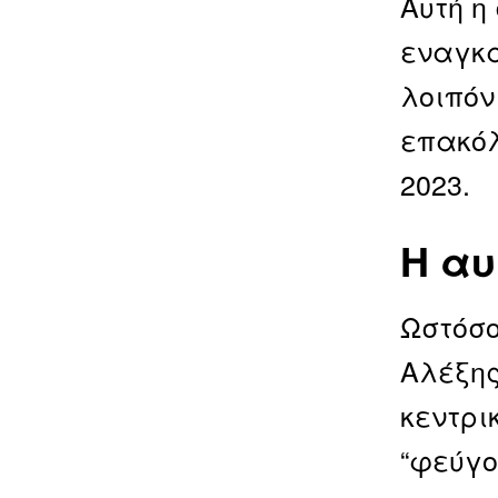
Αυτή η
εναγκα
λοιπόν
επακόλ
2023.
Η αυ
Ωστόσο
Αλέξης
κεντρι
“φεύγο