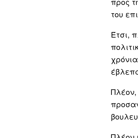
προς τ
του επι
Έτσι, 
πολιτι
χρόνια
έβλεπα
Πλέον,
προσαν
βουλευ
Πλέον 