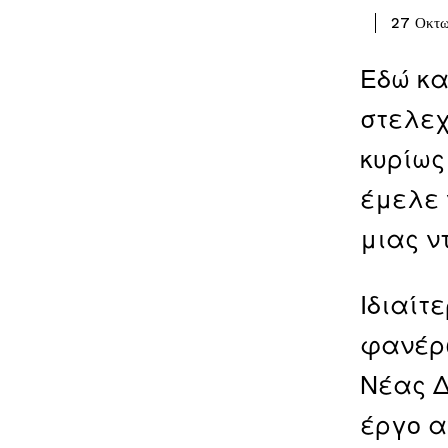
27 Οκτω
Εδώ κα
στελεχ
κυρίως
έμελε 
μιας ν
Ιδιαίτ
φανέρω
Νέας Δ
έργο α