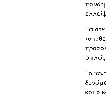
πανδημ
ελλείψ
Τα στε
τοποθε
προσαν
απλώς 
Το “αν
δυνάμε
και οι