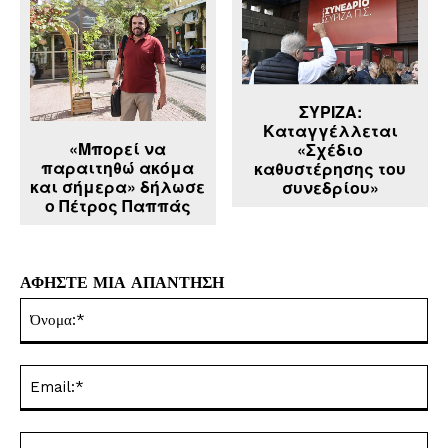
ΣΥΡΙΖΑ:
Καταγγέλλεται
«Μπορεί να
«Σχέδιο
παραιτηθώ ακόμα
καθυστέρησης του
και σήμερα» δήλωσε
συνεδρίου»
ο Πέτρος Παππάς
ΑΦΗΣΤΕ ΜΙΑ ΑΠΑΝΤΗΣΗ
Όν
Ema
Ισ