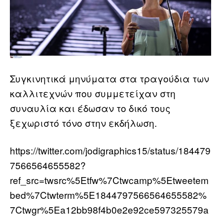
Συγκινητικά μηνύματα στα τραγούδια των
καλλιτεχνών που συμμετείχαν στη
συναυλία και έδωσαν το δικό τους
ξεχωριστό τόνο στην εκδήλωση.
https://twitter.com/jodigraphics15/status/184479
7566564655582?
ref_src=twsrc%5Etfw%7Ctwcamp%5Etweetem
bed%7Ctwterm%5E1844797566564655582%
7Ctwgr%5Ea12bb98f4b0e2e92ce597325579a