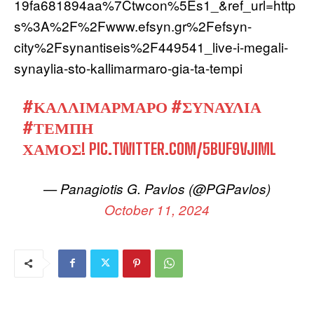
19fa681894aa%7Ctwcon%5Es1_&ref_url=http
s%3A%2F%2Fwww.efsyn.gr%2Fefsyn-
city%2Fsynantiseis%2F449541_live-i-megali-
synaylia-sto-kallimarmaro-gia-ta-tempi
#ΚΑΛΛΙΜΆΡΜΑΡΟ
#ΣΥΝΑΥΛΊΑ
#ΤΈΜΠΗ
ΧΑΜΟΣ!
PIC.TWITTER.COM/5BUF9VJIML
— Panagiotis G. Pavlos (@PGPavlos)
October 11, 2024