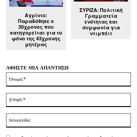
ΣΥΡΙΖΑ: Πολιτική
Αγρίνιο:
Γραμματεία
Παραδόθηκε ο
ενότητας και
30χρονος που
συμφωνία για
κατηγορείται για το
ντιμπέιτ
φόνο της 43χρονης
μητέρας
ΑΦΗΣΤΕ ΜΙΑ ΑΠΑΝΤΗΣΗ
Όν
Ema
Ισ