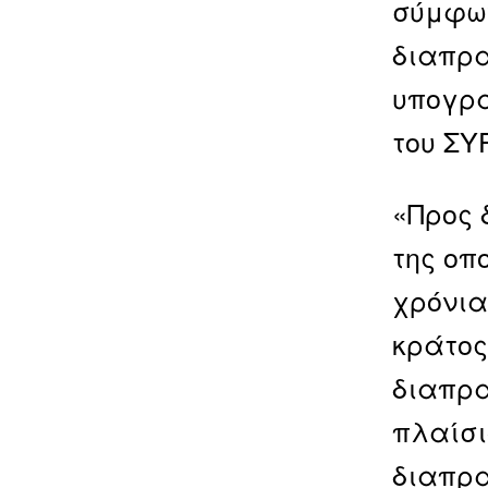
σύμφων
διαπρα
υπογρα
του ΣΥ
«Προς 
της οπ
χρόνια
κράτος
διαπρα
πλαίσι
διαπρα