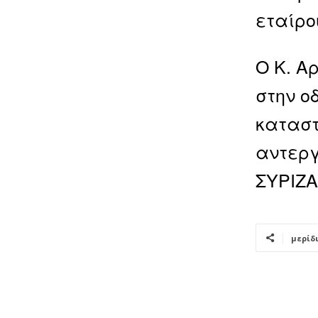
εταίρο
Ο Κ. Α
στην ο
καταστ
αντεργ
ΣΥΡΙΖΑ
μερίδ