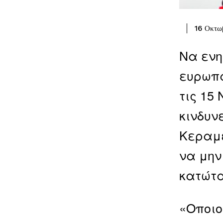
16 Οκτω
Να ενη
ευρωπα
τις 15
κινδυν
Κεραμέ
να μην
κατώτα
«Οποιο