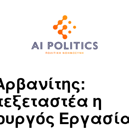
 Αρβανίτης:
τεξεταστέα η
ουργός Εργασία