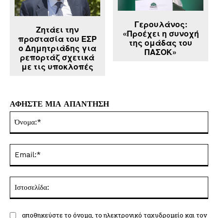
Γερουλάνος:
Ζητάει την
«Προέχει η συνοχή
προστασία του ΕΣΡ
της ομάδας του
ο Δημητριάδης για
ΠΑΣΟΚ»
ρεπορτάζ σχετικά
με τις υποκλοπές
ΑΦΗΣΤΕ ΜΙΑ ΑΠΑΝΤΗΣΗ
Όν
Ema
Ισ
αποθηκεύστε το όνομα, το ηλεκτρονικό ταχυδρομείο και τον