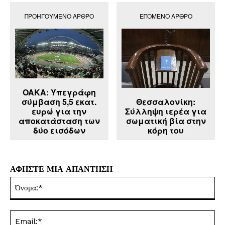
ΠΡΟΗΓΟΎΜΕΝΟ ΆΡΘΡΟ
ΕΠΌΜΕΝΟ ΆΡΘΡΟ
OAKA: Υπεγράφη
Θεσσαλονίκη:
σύμβαση 5,5 εκατ.
Σύλληψη ιερέα για
ευρώ για την
σωματική βία στην
αποκατάσταση των
κόρη του
δύο εισόδων
ΑΦΗΣΤΕ ΜΙΑ ΑΠΑΝΤΗΣΗ
Όν
Ema