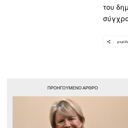
του δη
σύγχρο
μερίδ
ΠΡΟΗΓΟΎΜΕΝΟ ΆΡΘΡΟ