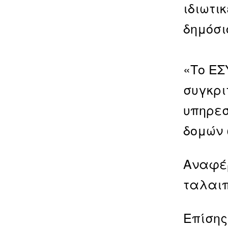
ιδιωτι
δημόσι
«Το ΕΣ
συγκρι
υπηρεσ
δομών 
Αναφέρ
ταλαιπ
Επίσης