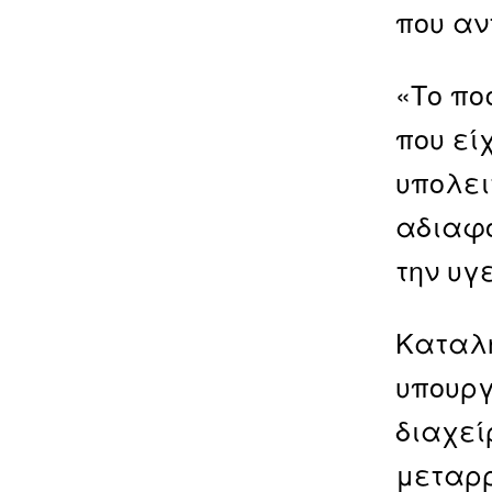
που αν
«Το πο
που εί
υπολει
αδιαφο
την υγ
Καταλή
υπουργ
διαχεί
μεταρρ