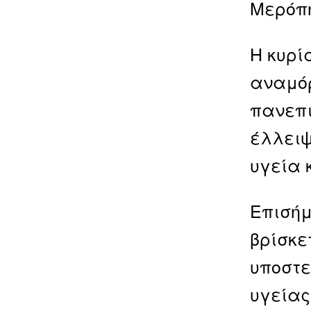
Μερόπη
Η κυρί
αναμόρ
πανεπι
έλλειψ
υγεία 
Επισήμ
βρίσκε
υποστε
υγείας