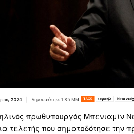
TAGS
ισραήλ
Νετανιά
Δημοσιεύτηκε
1:35 ΜΜ
ρίου, 2024
ηλινός πρωθυπουργός Μπενιαμίν Ν
ια τελετής που σηματοδότησε την π