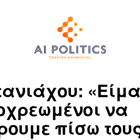
τανιάχου: «Είμ
οχρεωμένοι να
ρουμε πίσω του