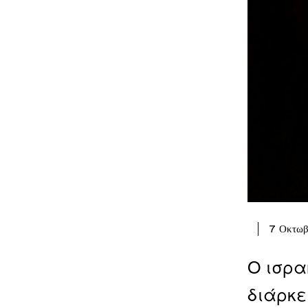
7 Οκτωβ
Ο ισρα
διάρκε