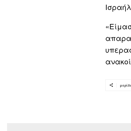
Ισραήλ
«Είμασ
απαραί
υπερασ
ανακοί
μερίδ