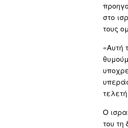
προηγο
στο ισ
τους ο
«Αυτή 
θυμούμ
υποχρε
υπεράσ
τελετή
Ο ισρα
του τη