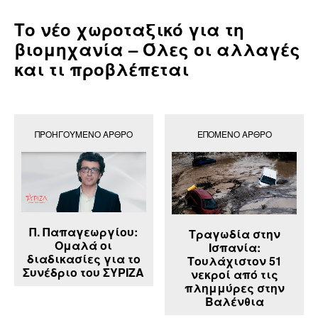
Το νέο χωροταξικό για τη
βιομηχανία – Όλες οι αλλαγές
και τι προβλέπεται
ΠΡΟΗΓΟΎΜΕΝΟ ΆΡΘΡΟ
ΕΠΌΜΕΝΟ ΆΡΘΡΟ
Π. Παπαγεωργίου:
Τραγωδία στην
Ομαλά οι
Ισπανία:
διαδικασίες για το
Τουλάχιστον 51
Συνέδριο του ΣΥΡΙΖΑ
νεκροί από τις
πλημμύρες στην
Βαλένθια