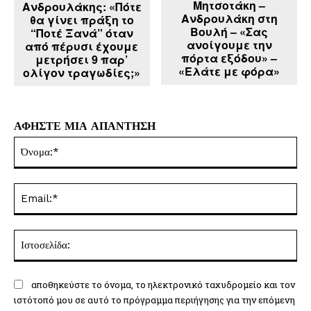
Μητσοτάκη –
Ανδρουλάκης: «Πότε
Ανδρουλάκη στη
θα γίνει πράξη το
Βουλή – «Σας
“Ποτέ Ξανά” όταν
ανοίγουμε την
από πέρυσι έχουμε
πόρτα εξόδου» –
μετρήσει 9 παρ’
«Ελάτε με φόρα»
ολίγον τραγωδίες;»
ΑΦΗΣΤΕ ΜΙΑ ΑΠΑΝΤΗΣΗ
Όν
Ema
Ισ
αποθηκεύστε το όνομα, το ηλεκτρονικό ταχυδρομείο και τον
ιστότοπό μου σε αυτό το πρόγραμμα περιήγησης για την επόμενη