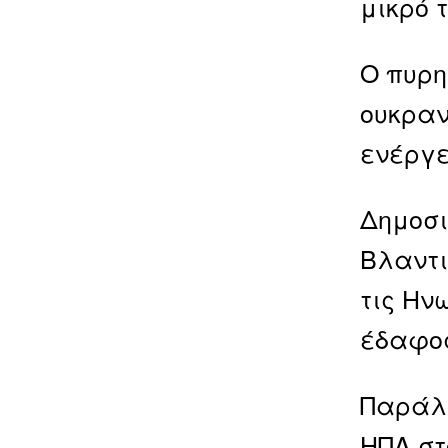
μικρό 
Ο πυρη
ουκραν
ενέργε
Δημοσι
Βλαντι
τις Ην
έδαφο
Παράλλ
ΗΠΑ στ