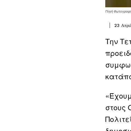
Πηγή Φωτογραφία
23 Απρι
Την Τε
προειδ
συμφων
κατάπα
«Έχουμ
στους 
Πολιτε
δημοσι