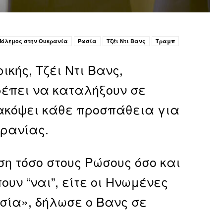
Πόλεμος στην Ουκρανία
Ρωσία
Τζέι Ντι Βανς
Τραμπ
ικής, Τζέι Ντι Βανς,
ρέπει να καταλήξουν σε
ακόψει κάθε προσπάθεια για
κρανίας.
η τόσο στους Ρώσους όσο και
ουν “ναι”, είτε οι Ηνωμένες
σία», δήλωσε ο Βανς σε