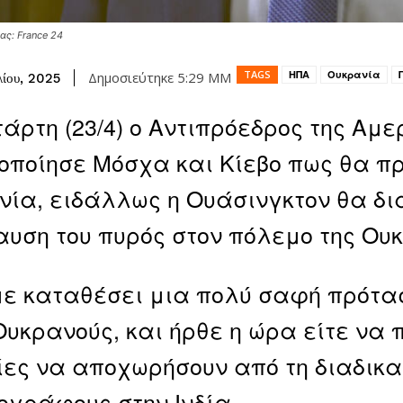
ς: France 24
TAGS
ΗΠΑ
Ουκρανία
Δημοσιεύτηκε
5:29 ΜΜ
λίου, 2025
τάρτη (23/4) ο Αντιπρόεδρος της Αμερ
οποίησε Μόσχα και Κίεβο πως θα π
ία, ειδάλλως η Ουάσινγκτον θα δι
υση του πυρός στον πόλεμο της Ου
ε καταθέσει μια πολύ σαφή πρότασ
Ουκρανούς, και ήρθε η ώρα είτε να π
ίες να αποχωρήσουν από τη διαδικα
ογράφους στην Ινδία.