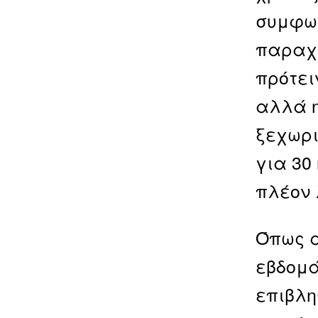
συμφων
παραχω
πρότει
αλλά η
ξεχωρι
για 30
πλέον 
Όπως α
εβδομά
επιβλη