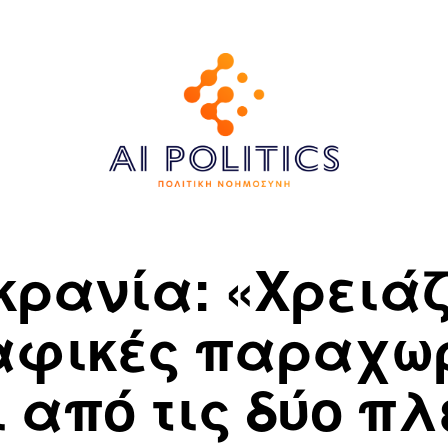
κρανία: «Χρειά
αφικές παραχω
ι από τις δύο π