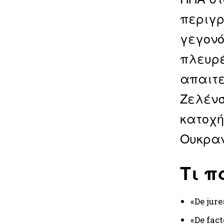
περιγρ
γεγονό
πλευρέ
απαιτε
Ζελένσ
κατοχή
Ουκραν
Τι π
«De jur
«De fac