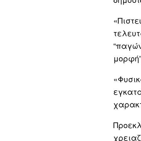
«Πιστε
τελευτ
“παγών
μορφή”
«Φυσικ
εγκατα
χαρακτ
Προεκλ
χρειαζ