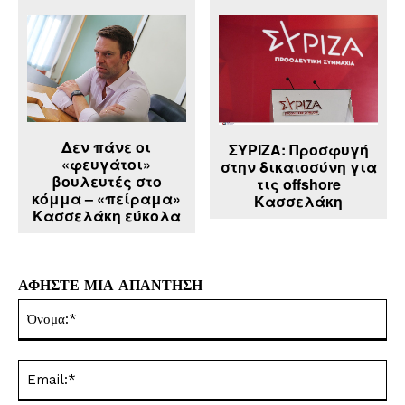
Δεν πάνε οι
ΣΥΡΙΖΑ: Προσφυγή
«φευγάτοι»
στην δικαιοσύνη για
βουλευτές στο
τις offshore
κόμμα – «πείραμα»
Κασσελάκη
Κασσελάκη εύκολα
ΑΦΗΣΤΕ ΜΙΑ ΑΠΑΝΤΗΣΗ
Όν
Ema