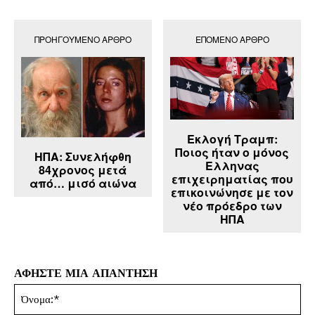
ΠΡΟΗΓΟΎΜΕΝΟ ΆΡΘΡΟ
ΕΠΌΜΕΝΟ ΆΡΘΡΟ
Εκλογή Τραμπ:
Ποιος ήταν ο μόνος
ΗΠΑ: Συνελήφθη
Ελληνας
84χρονος μετά
επιχειρηματίας που
από… μισό αιώνα
επικοινώνησε με τον
νέο πρόεδρο των
ΗΠΑ
ΑΦΗΣΤΕ ΜΙΑ ΑΠΑΝΤΗΣΗ
Όν