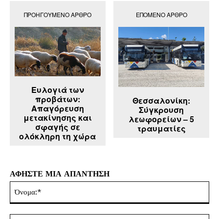
ΠΡΟΗΓΟΎΜΕΝΟ ΆΡΘΡΟ
ΕΠΌΜΕΝΟ ΆΡΘΡΟ
Ευλογιά των
προβάτων:
Θεσσαλονίκη:
Απαγόρευση
Σύγκρουση
μετακίνησης και
λεωφορείων – 5
σφαγής σε
τραυματίες
ολόκληρη τη χώρα
ΑΦΗΣΤΕ ΜΙΑ ΑΠΑΝΤΗΣΗ
Όν
Ema