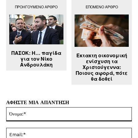
ΠΡΟΗΓΟΎΜΕΝΟ ΆΡΘΡΟ
ΕΠΌΜΕΝΟ ΆΡΘΡΟ
ΠΑΣΟΚ: Η… παγίδα
Έκτακτη οικονομική
για τον Νίκο
ενίσχυση τα
Ανδρουλάκη
Χριστούγεννα:
Ποιους αφορά, πότε
θα δοθεί
ΑΦΗΣΤΕ ΜΙΑ ΑΠΑΝΤΗΣΗ
Όν
Ema