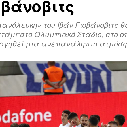
οβάνοβιτς
ανόλευκη» του Ιβάν Γιοβάνοβιτς θ
τάμεστο Ολυμπιακό Στάδιο, στο ο
υργηθεί μια ανεπανάληπτη ατμόσ