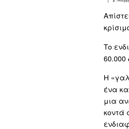
2 Νοεμβ
Απίστε
κρίσιμ
Το ενδ
60.000
Η «γαλ
ένα κα
μια αν
κοντά 
ενδιαφ