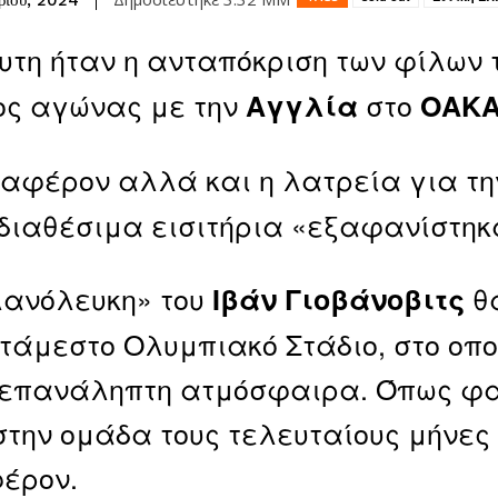
ρίου, 2024
υτη ήταν η ανταπόκριση των φίλων 
ος αγώνας με την
στο
Αγγλία
ΟΑΚ
ιαφέρον αλλά και η λατρεία για τ
 διαθέσιμα εισιτήρια «εξαφανίστηκ
ανόλευκη» του
θ
Ιβάν Γιοβάνοβιτς
τάμεστο Ολυμπιακό Στάδιο, στο οπο
επανάληπτη ατμόσφαιρα. Όπως φαίν
στην ομάδα τους τελευταίους μήνες 
έρον.