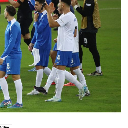
λλάδος