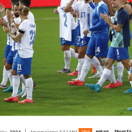
TAGS
sold out
Εθνική Ε
Δημοσιεύτηκε
3:32 ΜΜ