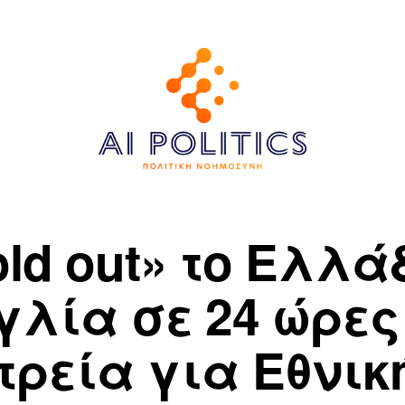
ld out» το Ελλά
γλία σε 24 ώρες
τρεία για Εθνικ