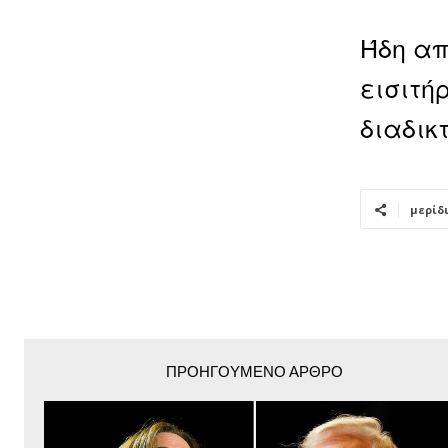
Ήδη απ
εισιτή
διαδικ
μερίδ
ΠΡΟΗΓΟΎΜΕΝΟ ΆΡΘΡΟ