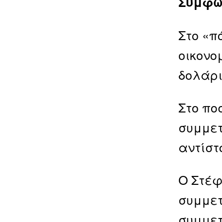
Σύμφω
Στο «π
οικονο
δολάρι
Στο πο
συμμετ
αντίστ
Ο Στέφ
συμμετ
συμμετ