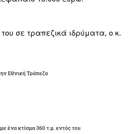
ου σε τραπεζικά ιδρύματα, ο κ.
στην Εθνική Τράπεζα
ε ένα κτίσμα 360 τ.μ. εντός του