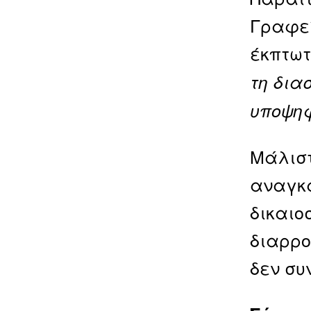
Γραφεί
έκπτωτ
τη δια
υποψη
Μάλιστ
αναγκά
δικαιο
διαρρο
δεν συ