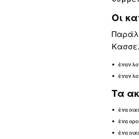
Οι κα
Παράλλ
Κασσελ
έναν λο
έναν λο
Τα ακ
ένα οικό
ένα ορο
ένα οικ