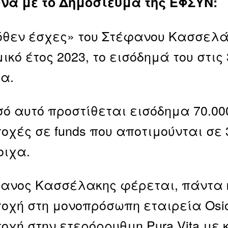
να με το Δημοσίευμα της ΕΦΣΥΝ:
όθεν έσχες» του Στέφανου Κασσελά
μικό έτος 2023, το εισόδημά του στις
α.
σό αυτό προστίθεται εισόδημα 70.00
οχές σε funds που αποτιμούνται σε 33
οιχα.
ανος Κασσέλακης φέρεται, πάντα κ
οχή στη μονοπρόσωπη εταιρεία Osio
οχή στην ετερόρρυθμη Pura Vita με 