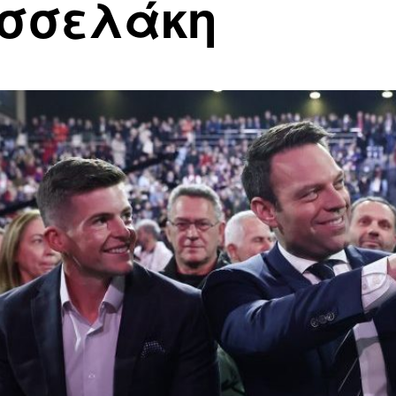
σσελάκη