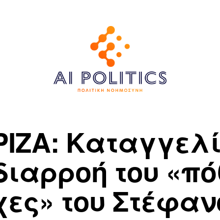
ΡΙΖΑ: Καταγγελί
 διαρροή του «πό
χες» του Στέφαν