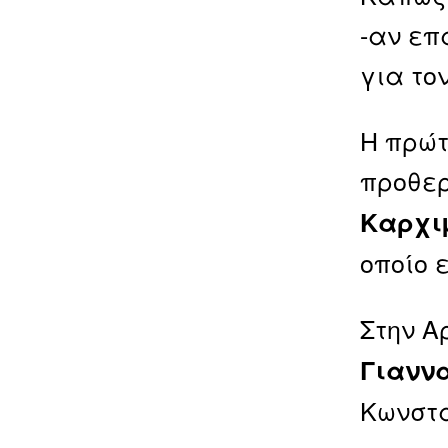
-αν επ
για το
Η πρώτ
προθερ
Καρχι
οποίο 
Στην Α
Γιανν
Κωνστα