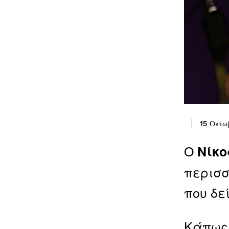
15 Οκτω
Ο
Νίκο
περισσ
που δε
Κάπως 