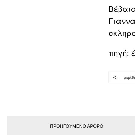
Βέβαια
Γιαννα
σκληρ
πηγή: 
μερίδ
ΠΡΟΗΓΟΎΜΕΝΟ ΆΡΘΡΟ