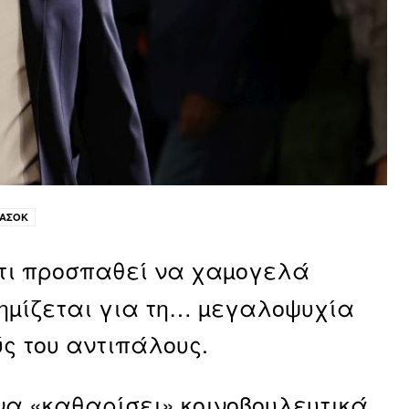
ΑΣΟΚ
ότι προσπαθεί να χαµογελά
φηµίζεται για τη… µεγαλοψυχία
ύς του αντιπάλους.
να «καθαρίσει» κοινοβουλευτικά