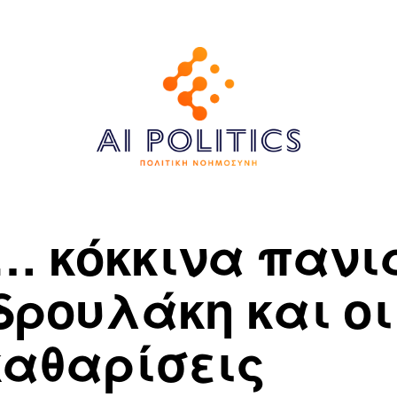
… κόκκινα πανι
δρουλάκη και ο
καθαρίσεις