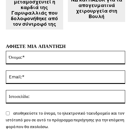
μεταμοσχευτεί η
απογευματινά
καρδιά της
χειρουργεία στη
Γαρυφαλλιάς που
Βουλή
δολοφονήθηκε από
τον σύντροφό της
ΑΦΗΣΤΕ ΜΙΑ ΑΠΑΝΤΗΣΗ
Όν
Ema
Ισ
αποθηκεύστε το όνομα, το ηλεκτρονικό ταχυδρομείο και τον
ιστότοπό μου σε αυτό το πρόγραμμα περιήγησης για την επόμενη
φορά που θα σχολιάσω.