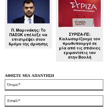
Π. Μαρινάκης: Το
ΣΥΡΙΖΑ-ΠΣ:
ΠΑΣΟΚ επέλεξε να
Καλωσορίζουμε τον
επιστρέψει στον
πρωθυπουργό σε
δρόμο της άρνησης
μία από τις σπάνιες
εμφανίσεις του
στην Bουλή
ΑΦΗΣΤΕ ΜΙΑ ΑΠΑΝΤΗΣΗ
Όν
Ema