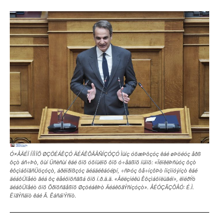
Ó×ÅÄÉÏ ÍÏÌÏÕ ØÇÖÉÁÊÇÓ ÄÉÁÊÕÂÅÑÍÇÓÇÓ Ìüíç óõæÞôçóç êáé øÞöéóç åðß
ôçò áñ÷Þò, ôùí Üñèñùí êáé ôïõ óõíüëïõ ôïõ ó÷åäßïõ íüìïõ: «ÏëïêëÞñùóç ôçò
êôçìáôïãñÜöçóçò, áðëïðïßçóç äéáäéêáóéþí, ÷ñÞóç ôå÷íçôÞò íïçìïóýíçò êáé
äéáôÜîåéò ãéá ôç ëåéôïõñãßá ôïõ í.ð.ä.ä. «Åëëçíéêü Êôçìáôïëüãéï», ëïéðÝò
äéáôÜîåéò ôïõ Õðïõñãåßïõ ØçöéáêÞò ÄéáêõâÝñíçóçò». ÅÉÓÇÃÇÔÅÓ: É.Ì.
ËïâÝñäïò êáé Ã. ÊáñáìÝñïò.