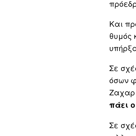
πρόεδρ
Και πρ
θυμός 
υπήρξα
Σε σχέ
όσων φ
Ζαχαρι
πάει ο
Σε σχέ