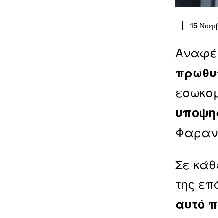
15 Νοεμ
Αναφέρ
πρωθυ
εσωκομ
υποψη
Φαραντ
Σε κάθ
της επ
αυτό 