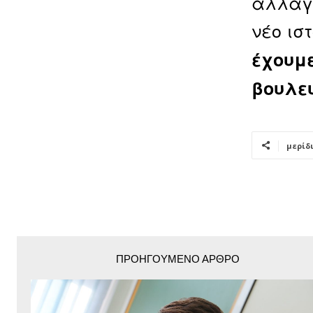
αλλαγή
νέο ισ
έχουμε
βουλευ
μερίδ
ΠΡΟΗΓΟΎΜΕΝΟ ΆΡΘΡΟ