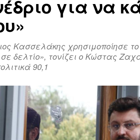
νέδριο για να κ
ου»
ιος Κασσελάκης χρησιμοποίησε το 
 σε δελτίο», τονίζει ο Κώστας Ζα
λιτικά 90,1