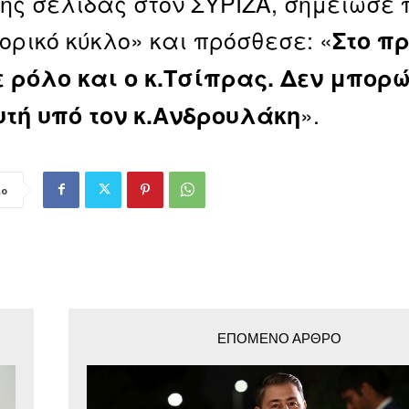
ς σελίδας στον ΣΥΡΙΖΑ, σημείωσε 
τορικό κύκλο» και πρόσθεσε: «
Στο π
 ρόλο και ο κ.Τσίπρας. Δεν μπορ
».
τή υπό τον κ.Ανδρουλάκη
ιο
ΕΠΌΜΕΝΟ ΆΡΘΡΟ