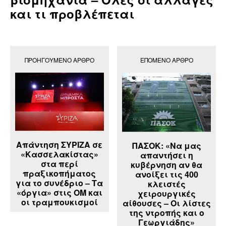
και τι προβλέπεται
ΠΡΟΗΓΟΎΜΕΝΟ ΆΡΘΡΟ
ΕΠΌΜΕΝΟ ΆΡΘΡΟ
Απάντηση ΣΥΡΙΖΑ σε
ΠΑΣΟΚ: «Να μας
«Κασσελακίστας»
απαντήσει η
στα περί
κυβέρνηση αν θα
πραξικοπήματος
ανοίξει τις 400
για το συνέδριο – Τα
κλειστές
«όργια» στις ΟΜ και
χειρουργικές
οι τραμπουκισμοί
αίθουσες – Οι λίστες
της ντροπής και ο
Γεωργιάδης»