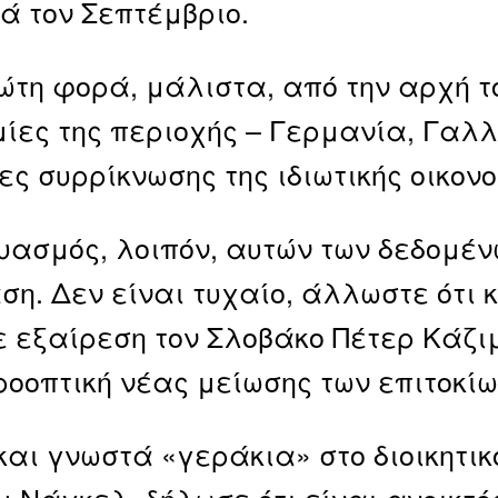
 τον Σεπτέμβριο.
ώτη φορά, μάλιστα, από την αρχή το
μίες της περιοχής – Γερμανία, Γαλλ
ες συρρίκνωσης της ιδιωτικής οικονο
υασμός, λοιπόν, αυτών των δεδομέν
η. Δεν είναι τυχαίο, άλλωστε ότι κ
ε εξαίρεση τον Σλοβάκο Πέτερ Κάζι
ροοπτική νέας μείωσης των επιτοκίω
και γνωστά «γεράκια» στο διοικητικ
μ Νάγκελ, δήλωσε ότι είναι ανοικτό