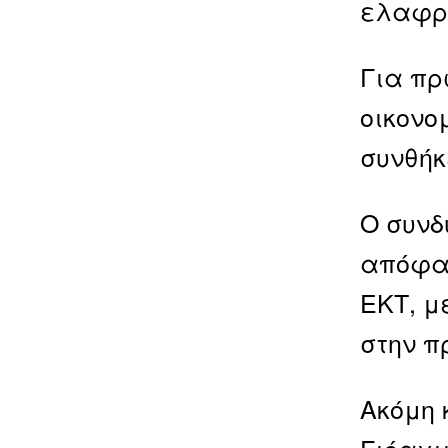
ελαφρά
Για πρ
οικονο
συνθήκ
Ο συνδ
απόφασ
ΕΚΤ, μ
στην π
Ακόμη 
Γιόαχι