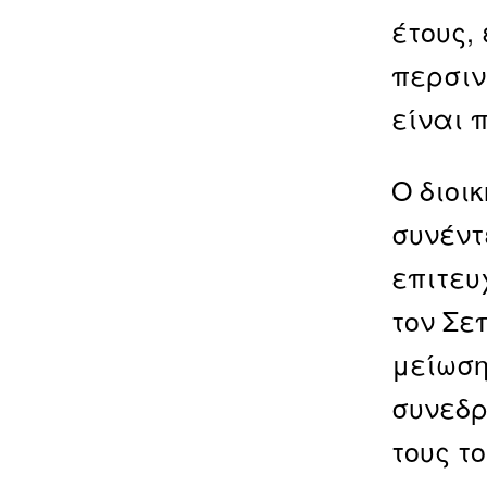
έτους,
περσιν
είναι 
Ο διοι
συνέντ
επιτευ
τον Σε
μείωση
συνεδρ
τους τ