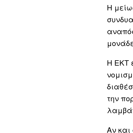
Η μείω
συνδυα
αναπόφ
μονάδε
Η ΕΚΤ 
νομισμ
διαθέσ
την πο
λαμβάν
Αν και