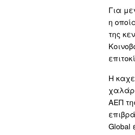
Για με
η οποί
της κε
Κοινοβ
επιτοκ
Η καχε
χαλάρω
ΑΕΠ τη
επιβρά
Global