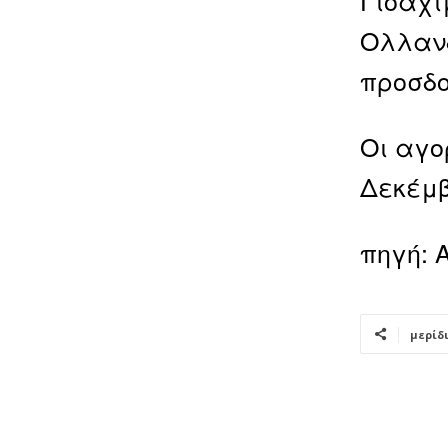
Ολλανδ
προσδο
Οι αγο
Δεκέμβ
πηγή: 
μερίδ