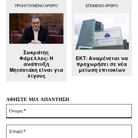
ΠΡΟΗΓΟΎΜΕΝΟ ΆΡΘΡΟ
ΕΠΌΜΕΝΟ ΆΡΘΡΟ
Σωκράτης
ΕΚΤ: Αναμένεται να
Φάμελλος: Η
προχωρήσει σε νέα
ανάπτυξη
μείωση επιτοκίων
Μητσοτάκη είναι για
λίγους
ΑΦΗΣΤΕ ΜΙΑ ΑΠΑΝΤΗΣΗ
Όν
Ema