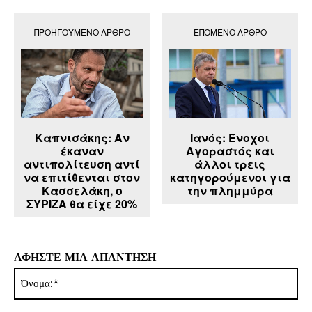
ΠΡΟΗΓΟΎΜΕΝΟ ΆΡΘΡΟ
ΕΠΌΜΕΝΟ ΆΡΘΡΟ
Καπνισάκης: Αν
Ιανός: Ένοχοι
έκαναν
Αγοραστός και
αντιπολίτευση αντί
άλλοι τρεις
να επιτίθενται στον
κατηγορούμενοι για
Κασσελάκη, ο
την πλημμύρα
ΣΥΡΙΖΑ θα είχε 20%
ΑΦΗΣΤΕ ΜΙΑ ΑΠΑΝΤΗΣΗ
Όν